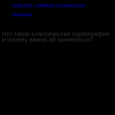
Zarina Club – семейный досуговый центр
Периодика
Классическая хореография – для кого и зачем
Что такое классическая хореография
и почему важно ей заниматься?
В «танцевальном» мире хореографию можно разделить на два
вида - постановочная и учебная.
С постановочной хореографией всё понятно - этот тот танец,
который поставит вашему ребёнку или взрослому танцору
тренер, художественный руководитель. Но для того чтобы
исполнить красиво и профессионально танец абсолютно
любого жанра, танцору необходимо подготовить своё тело:
ведь нужно научиться правильно держать баланс,
контролировать свои руки, спину, правильно работать
мышцами своего тела. И тут на помощь танцору приходит
самая «грязная» и невидимая сначала работа -
занятия
классической хореографией
. Если попытаться сказать проще
-
то занятия классической хореографией
-
это
сложившаяся веками система хореографических