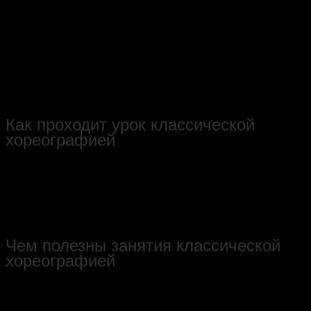
упражнений
, которые направлены на овладение основными
базовыми танцевальными навыками и улучшения владения
свои телом. И чем раньше ваш ребёнок начнёт заниматься
классикой, тем быстрее и ярче будут проявляться его
спортивные или танцевальные результаты.
Занятия
классикой
дают великолепную осанку, умение держать
баланс при выполнении сложных элементов, формируют
стопы, гибкость и выносливость.
Как проходит урок классической
хореографией
В стандартный урок по классическому танцу входит: разогрев
у станка и выполнение у станка основных комбинаций , затем
работа на середине зала( тренируются вращения, прыжки и
ряд других танцевальных упражнений), и затем в конце урока
выполняется специальная растяжка.
Чем полезны занятия классической
хореографией
Занятия классической хореографией полезны не только
будущим танцорам, но и всем людям,которые кто хочет иметь