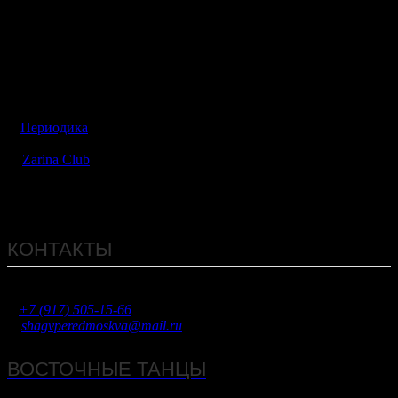
красивую осанку, крепкую спину, хорошую координацию
движений, подтянутые мышцы и пресс. У людей, которые
занимаются хореографией, походка становится летящей,
плечи всегда расправлены, появляется грация и пластичность
в движениях.
Добро пожаловать к нам в классы!
Периодика
13.09.2015
Zarina Club
Комментарии закрыты
Комментарии закрыты.
КОНТАКТЫ
Федеративный проспект д.9, к.1
+7 (917) 505-15-66
shagvperedmoskva@mail.ru
ВОСТОЧНЫЕ ТАНЦЫ