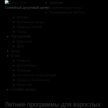
Занятия
Современные танцы
Семейный досуговый центр
Танцевальный фитнес
Фитнес
Восточные танцы
Развитие детей
Танцы
Расписание
Взрослые
Дети
Цены
О нас
Новости
Достижения
Команда
Контактная информация
Правила посещения
Вакансии
Онлайн запись
Летние программы для взрослых