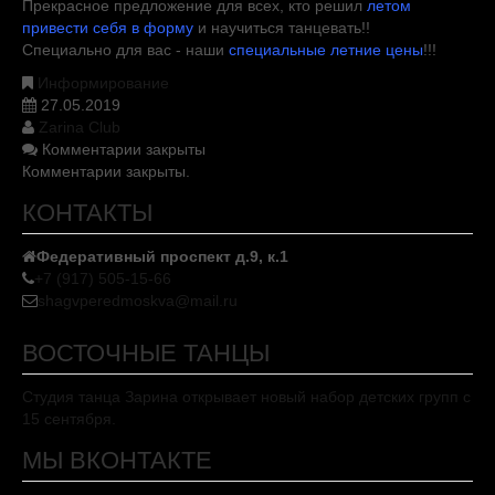
Прекрасное предложение для всех, кто решил
летом
привести себя в форму
и научиться танцевать!!
Специально для вас - наши
специальные летние цены
!!!
Информирование
27.05.2019
Zarina Club
Комментарии закрыты
Комментарии закрыты.
КОНТАКТЫ
Федеративный проспект д.9, к.1
+7 (917) 505-15-66
shagvperedmoskva@mail.ru
ВОСТОЧНЫЕ ТАНЦЫ
Студия танца Зарина открывает новый набор детских групп с
15 сентября.
МЫ ВКОНТАКТЕ