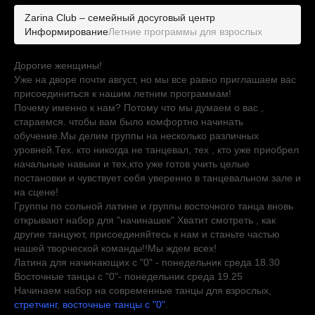
Zarina Club – семейный досуговый центр
Информирование
Летние программы для взрослых
Дорогие женщины!
Уже на дворе почти август, но мы все равно приглашаем вас
присоединиться к нашим летним программам!
Почему именно к нам? Потому что мы думаем о вас ,
стараемся. чтобы вам было комфортно начинать
обучение.Мы делим группы на несколько различных
уровней.Тех. кто никогда не танцевал, тех , кто уже приобрел
начальные навыки и тех,кто уже готов учить целые
постановки и чувствует себя уверенно в танцевальном зале и
на сцене!
Группы по сольной латине и группы восточного танца вновь
открывают набор для "начинашек" Хватит смотреть , как
другие танцуют, присоединяйтесь к нам и станьте частью
нашей творческой команды!!Мы ждем всех!
Латина для начинающих с "0" - понедельник среда 18.30
Восточные танцы с "0"- понедельник среда 19.25
Начинаем набор на современные танцы для взрослых,
стретчинг
,
восточные танцы с "0"
.