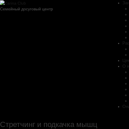
За
Семейный досуговый центр
Ра
Це
О 
Он
Стретчинг и подкачка мышц