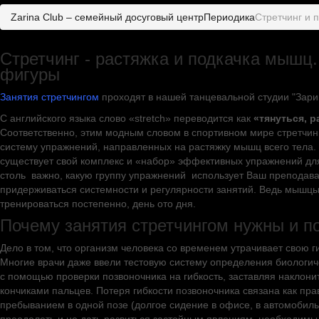
Zarina Club – семейный досуговый центр
Периодика
Стретчинг и 
Стретчинг - растяжка и подкачка мышц
фигуры
Занятия стретчингом
проходят в нашей танцевальной студии "Зари
С английского языка слово «stretch» переводится как
«тянуться, р
Соответственно, этим модным словом в спортивном мире стретчин
систему упражнений, направленных на растяжку мышц всего тела.
существует свой комплекс и «набор» эффективных упражнений для
столь важно, какую группу упражнений использует Ваш преподават
придерживаться системности и регулярности занятий. Ведь мышцы
тренироваться постепенно, день ото дня.
Почему занятия стретчингом нужны и п
Дело в том, что организм человека со временем утрачивает свою г
Многие врачи даже ввели тестовую систему определения биологич
с помощью проверки позвоночника на гибкость, заставляя наклонит
кончиками пальцев. Потеря гибкости позвоночника связана как пр
пребыванием в одной позе (долгое сидение в офисе, в автомобиль