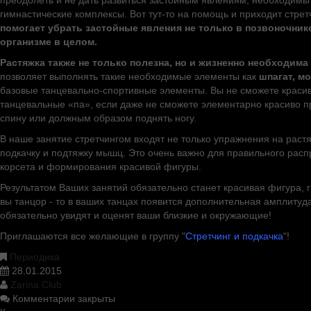
преодолеть и не дать развиться застойным явлениям, необходим
гимнастические комплексы. Вот тут-то на помощь и приходит стрет
помогает убрать застойные явления не только в позвоночнике
организме в целом.
Растяжка также не только полезна, но и жизненно необходима
позволяет выполнять такие необходимые элементы как
шпагат, м
базовые танцевально-спортивные элементы. Вы не сможете краси
танцевальные «па», если даже не сможете элементарно красиво п
спину или должным образом поднять ногу.
В наше занятие стретчингом входят не только упражнения на растя
подкачку и подтяжку мышц. Это очень важно для правильного ра
корсета и формирования красивой фигуры.
Результатом Ваших занятий обязательно станет красивая фигура, ги
вы танцор - то в ваших танцах появится дополнительная амплитуда
обязательно увидят и оценят ваши близкие и окружающие!
Приглашаются все желающие в группу "
Стретчинг и подкачка
"!
Периодика
28.01.2015
Zarina Club
Комментарии закрыты